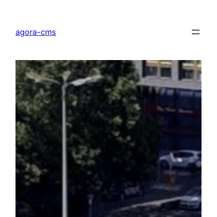
Direkt
zum
agora-cms
Inhalt
wechseln