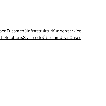
ysen
Fussmenü
Infrastruktur
Kundenservice
ts
Solutions
Startseite
Über uns
Use Cases