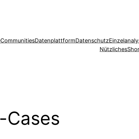
e
Communities
Datenplattform
Datenschutz
Einzelanal
Nützliches
Shor
-Cases