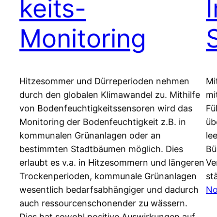
keits-
Monitoring
Hitzesommer und Dürreperioden nehmen
Mi
durch den globalen Klimawandel zu. Mithilfe
mi
von Bodenfeuchtigkeitssensoren wird das
Fü
Monitoring der Bodenfeuchtigkeit z.B. in
üb
kommunalen Grünanlagen oder an
le
bestimmten Stadtbäumen möglich. Dies
Bü
erlaubt es v.a. in Hitzesommern und längeren
Ve
Trockenperioden, kommunale Grünanlagen
st
wesentlich bedarfsabhängiger und dadurch
No
auch ressourcenschonender zu wässern.
Dies hat sowohl positive Auswirkungen auf