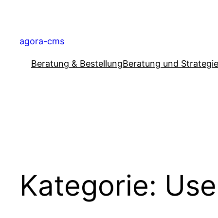
Direkt
zum
Inhalt
agora-cms
wechseln
Beratung & Bestellung
Beratung und Strategi
Kategorie:
Use