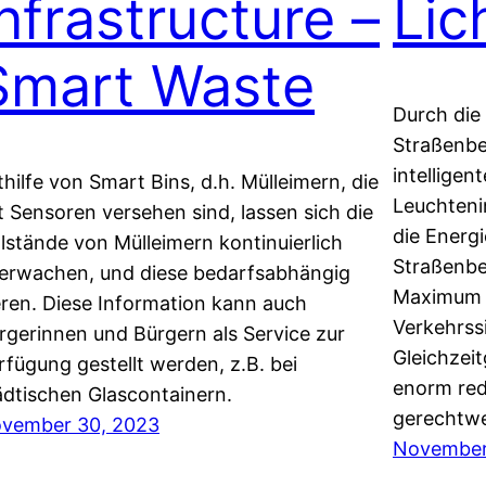
Infrastructure –
Lic
Smart Waste
Durch die
Straßenbe
intelligen
thilfe von Smart Bins, d.h. Mülleimern, die
Leuchteni
t Sensoren versehen sind, lassen sich die
die Energi
llstände von Mülleimern kontinuierlich
Straßenbe
erwachen, und diese bedarfsabhängig
Maximum g
eren. Diese Information kann auch
Verkehrss
rgerinnen und Bürgern als Service zur
Gleichzei
rfügung gestellt werden, z.B. bei
enorm red
ädtischen Glascontainern.
gerechtwe
vember 30, 2023
November