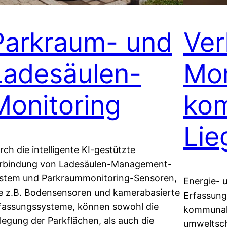
Parkraum- und
Ver
Ladesäulen-
Mon
Monitoring
ko
Lie
rch die intelligente KI-gestützte
rbindung von Ladesäulen-Management-
stem und Parkraummonitoring-Sensoren,
Energie- 
e z.B. Bodensensoren und kamerabasierte
Erfassung
fassungssysteme, können sowohl die
kommunal
legung der Parkflächen, als auch die
umweltsc