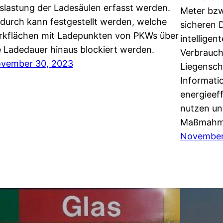
slastung der Ladesäulen erfasst werden.
Meter bzw
durch kann festgestellt werden, welche
sicheren 
rkflächen mit Ladepunkten von PKWs über
intellige
e Ladedauer hinaus blockiert werden.
Verbrauch
vember 30, 2023
Liegensch
Informati
energieef
nutzen un
Maßmahme
November