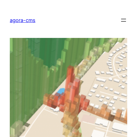
Direkt
zum
agora-cms
Inhalt
wechseln