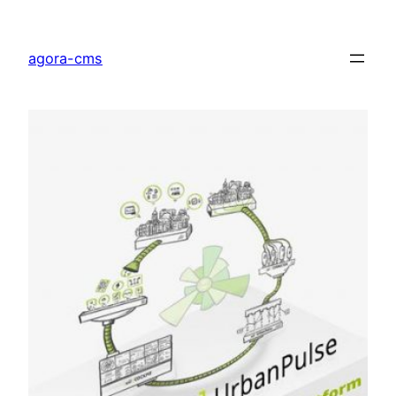
Direkt
zum
agora-cms
Inhalt
wechseln