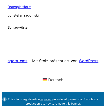
Datenplattform
von
stefan radomski
Schlagwörter:
agora-cms
Mit Stolz präsentiert von
WordPress
Deutsch
This site is registered on
wpml.org
as a development site. Switch to a
production site key to
remove this banner
.