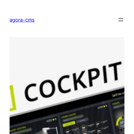
Direkt
zum
agora-cms
Inhalt
wechseln