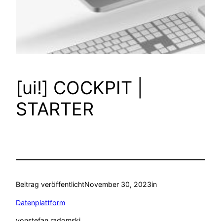
[ui!] COCKPIT |
STARTER
Beitrag veröffentlicht
November 30, 2023
in
Datenplattform
von
stefan radomski