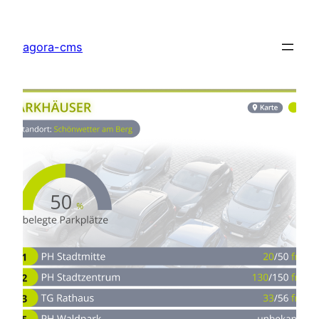
Direkt
zum
agora-cms
Inhalt
wechseln