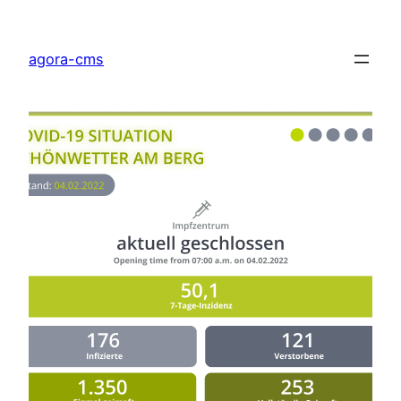
Direkt
zum
agora-cms
Inhalt
wechseln