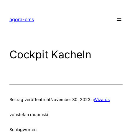
Direkt
zum
agora-cms
Inhalt
wechseln
Cockpit Kacheln
Beitrag veröffentlicht
November 30, 2023
in
Wizards
von
stefan radomski
Schlagwörter: