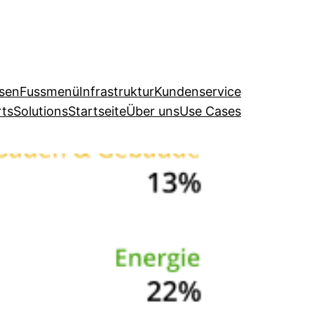
ysen
Fussmenü
Infrastruktur
Kundenservice
ts
Solutions
Startseite
Über uns
Use Cases