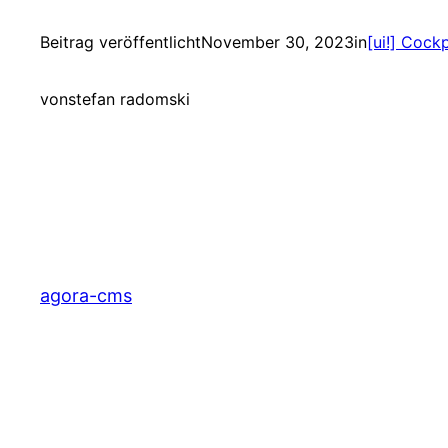
Beitrag veröffentlicht
November 30, 2023
in
[ui!] Cock
von
stefan radomski
agora-cms