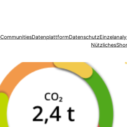
e
Communities
Datenplattform
Datenschutz
Einzelanal
Nützliches
Shor